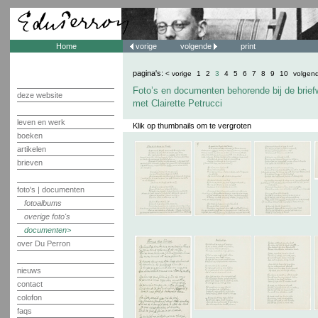
Home
vorige
volgende
print
pagina's:
< vorige
1
2
3
4
5
6
7
8
9
10
volgen
Foto’s en documenten behorende bij de brief
deze website
met Clairette Petrucci
leven en werk
Klik op thumbnails om te vergroten
boeken
artikelen
brieven
foto's | documenten
fotoalbums
overige foto's
documenten
over Du Perron
nieuws
contact
colofon
faqs