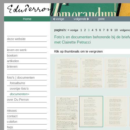
Home
vorige
volgende
print
pagina's:
< vorige
1
2
3
4
5
6
7
8
9
10
volgen
Foto’s en documenten behorende bij de brief
deze website
met Clairette Petrucci
leven en werk
Klik op thumbnails om te vergroten
boeken
artikelen
brieven
foto's | documenten
fotoalbums
overige foto's
documenten
over Du Perron
nieuws
contact
colofon
faqs