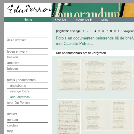
Home
vorige
volgende
print
pagina's:
< vorige
1
2
3
4
5
6
7
8
9
10
volgen
Foto’s en documenten behorende bij de brief
deze website
met Clairette Petrucci
leven en werk
Klik op thumbnails om te vergroten
boeken
artikelen
brieven
foto's | documenten
fotoalbums
overige foto's
documenten
over Du Perron
nieuws
contact
colofon
faqs