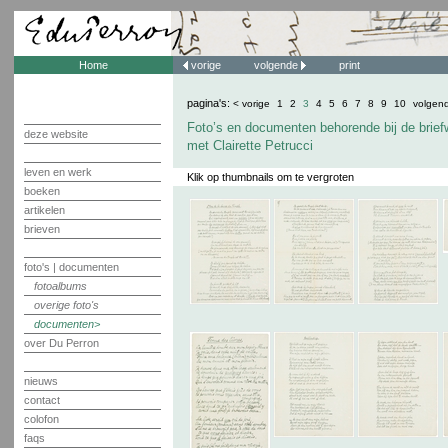
Home
vorige
volgende
print
pagina's:
< vorige
1
2
3
4
5
6
7
8
9
10
volgen
Foto’s en documenten behorende bij de brief
deze website
met Clairette Petrucci
leven en werk
Klik op thumbnails om te vergroten
boeken
artikelen
brieven
foto's | documenten
fotoalbums
overige foto's
documenten
over Du Perron
nieuws
contact
colofon
faqs