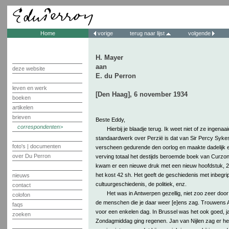
Home
vorige
terug naar lijst
volgende
H. Mayer
aan
deze website
E. du Perron
leven en werk
[Den Haag], 6 november 1934
boeken
artikelen
brieven
Beste Eddy,
correspondenten
Hierbij je blaadje terug. Ik weet niet of ze ingenaaid
standaardwerk over Perzië is dat van Sir Percy Sykes:
foto's | documenten
verscheen gedurende den oorlog en maakte dadelijk e
over Du Perron
verving totaal het destijds beroemde boek van Curzon 
kwam er een nieuwe druk met een nieuw hoofdstuk, 2 de
het kost 42 sh. Het geeft de geschiedenis met inbegri
nieuws
cultuurgeschiedenis, de politiek, enz.
contact
Het was in Antwerpen gezellig, niet zoo zeer do
colofon
de menschen die je daar weer [e]ens zag. Trouwens Ant
faqs
voor een enkelen dag. In Brussel was het ook goed, 
zoeken
Zondagmiddag ging regenen. Jan van Nijlen zag er heel 