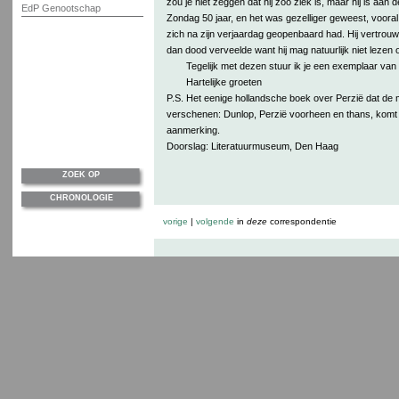
zou je niet zeggen dat hij zoo ziek is, maar hij is aan d
EdP Genootschap
Zondag 50 jaar, en het was gezelliger geweest, vooral 
zich na zijn verjaardag geopenbaard had. Hij vertrouwd
dan dood verveelde want hij mag natuurlijk niet lezen 
Tegelijk met dezen stuur ik je een exemplaar van
Hartelijke groeten
P.S. Het eenige hollandsche boek over Perzië dat de 
verschenen: Dunlop, Perzië voorheen en thans, komt 
aanmerking.
Doorslag: Literatuurmuseum, Den Haag
ZOEK OP
CHRONOLOGIE
vorige
|
volgende
in
deze
correspondentie