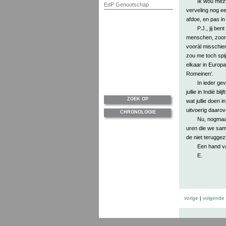
Ik wou meze
EdP Genootschap
verveling nog e
afdoe, en pas i
P.J., jij be
menschen, zoon
vooràl misschien
zou me toch spijt
elkaar in Europa
Romeinen’.
In ieder gev
jullie in Indië b
ZOEK OP
wat jullie doen i
uitvoerig daarov
CHRONOLOGIE
Nu, nogmaal
uren die we same
de niet terugge
Een hand van
E.
vorige
|
volgende