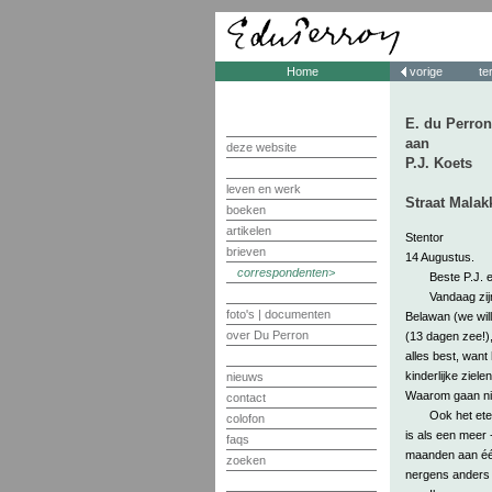
Home
vorige
te
E. du Perron
aan
deze website
P.J. Koets
leven en werk
Straat Malak
boeken
artikelen
Stentor
brieven
14 Augustus.
correspondenten
Beste P.J. e
Vandaag zij
foto's | documenten
Belawan (we wil
over Du Perron
(13 dagen zee!)
alles best, want 
kinderlijke zie
nieuws
Waarom gaan niet
contact
Ook het ete
colofon
is als een meer -
faqs
maanden aan één 
zoeken
nergens anders t