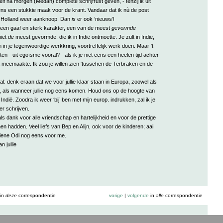
lf na morgen (Medan) complete schrijfrust geven, - tenzij ik uit
ens een stukkie maak voor de krant. Vandaar dat ik nù de post
n Holland weer aanknoop. Dan
is
er ook ‘nieuws’!
nt een gaaf en sterk karakter, een van de meest
gevormde
iet
de
meest gevormde, die ik in Indië ontmoette. Je zult in Indië,
 in je tegenwoordige werkkring, voortreffelijk werk doen. Maar 't
en - uit egoïsme vooral? - als ik je niet eens een heelen tijd achter
 meemaakte. Ik zou je willen zien ‘tusschen de Terbraken en de
al: denk eraan dat we voor jullie klaar staan in Europa, zoowel als
lijft, als wanneer jullie nog eens komen. Houd ons op de hoogte van
n Indië. Zoodra ik weer ‘bij’ ben met mijn europ. indrukken, zal ik je
er schrijven.
s dank voor alle vriendschap en hartelijkheid en voor de prettige
n hadden. Veel liefs van Bep en Alijn, ook voor de kinderen; aai
ziene Odi nog eens voor me.
 jullie
in
deze
correspondentie
vorige
|
volgende
in
alle
correspondentie