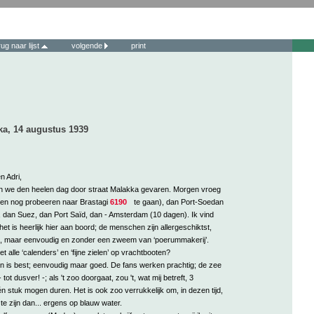
rug naar lijst
volgende
print
ka, 14 augustus 1939
n Adri,
n we den heelen dag door straat Malakka gevaren. Morgen vroeg
len nog probeeren naar Brastagi
6190
te gaan), dan Port-Soedan
, dan Suez, dan Port Saïd, dan - Amsterdam (10 dagen). Ik vind
het is heerlijk hier aan boord; de menschen zijn allergeschiktst,
len, maar eenvoudig en zonder een zweem van ‘poerummakerij’.
 alle ‘calenders’ en ‘fijne zielen’ op vrachtbooten?
n is best; eenvoudig maar goed. De fans werken prachtig; de zee
 tot dusver! -; als 't zoo doorgaat, zou 't, wat mij betreft, 3
stuk mogen duren. Het is ook zoo verrukkelijk om, in dezen tijd,
e zijn dan... ergens op blauw water.