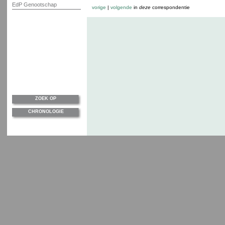
EdP Genootschap
vorige
|
volgende
in
deze
correspondentie
ZOEK OP
CHRONOLOGIE