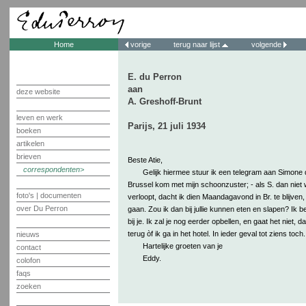
Home
vorige
terug naar lijst
volgende
E. du Perron
aan
deze website
A. Greshoff-Brunt
leven en werk
Parijs, 21 juli 1934
boeken
artikelen
brieven
Beste Atie,
correspondenten
Gelijk hiermee stuur ik een telegram aan Simone 
Brussel kom met mijn schoonzuster; - als S. dan niet 
foto's | documenten
verloopt, dacht ik dien Maandagavond in Br. te blijven
over Du Perron
gaan. Zou ik dan bij jullie kunnen eten en slapen? Ik b
bij je. Ik zal je nog eerder opbellen, en gaat het niet, 
terug òf ik ga in het hotel. In ieder geval tot ziens toch.
nieuws
Hartelijke groeten van je
contact
Eddy.
colofon
faqs
zoeken