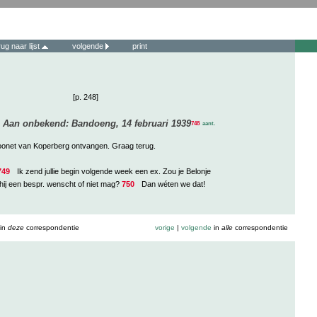
rug naar lijst
volgende
print
[p. 248]
.
Aan onbekend: Bandoeng, 14 februari 1939
748
aant.
onet van Koperberg ontvangen. Graag terug.
749
Ik zend jullie begin volgende week een ex. Zou je Belonje
 hij een bespr. wenscht of niet mag?
750
Dan wéten we dat!
in
deze
correspondentie
vorige
|
volgende
in
alle
correspondentie