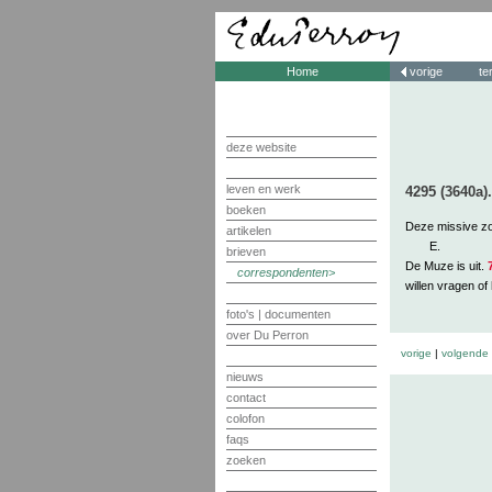
Home
vorige
te
deze website
leven en werk
4295 (3640a)
boeken
Deze missive zo
artikelen
E.
brieven
De Muze is uit.
correspondenten
willen vragen of
foto's | documenten
over Du Perron
vorige
|
volgende
nieuws
contact
colofon
faqs
zoeken