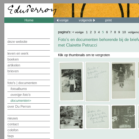
Home
vorige
volgende
print
pagina's:
< vorige
1
2
3
4
5
6
7
8
9
10
volgen
Foto’s en documenten behorende bij de brief
deze website
met Clairette Petrucci
leven en werk
Klik op thumbnails om te vergroten
boeken
artikelen
brieven
foto's | documenten
fotoalbums
overige foto's
documenten
over Du Perron
nieuws
contact
colofon
faqs