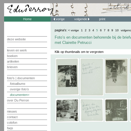
Home
vorige
volgende
print
pagina's:
< vorige
1
2
3
4
5
6
7
8
9
10
volgen
Foto’s en documenten behorende bij de brief
deze website
met Clairette Petrucci
leven en werk
Klik op thumbnails om te vergroten
boeken
artikelen
brieven
foto's | documenten
fotoalbums
overige foto's
documenten
over Du Perron
nieuws
contact
colofon
faqs