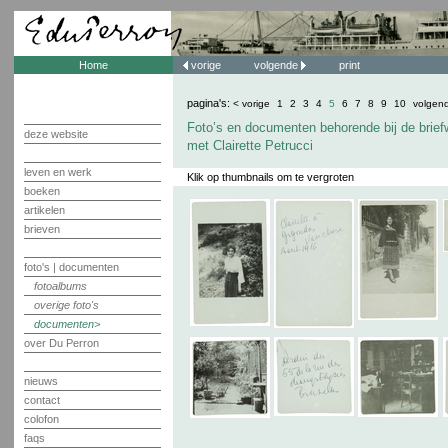
Home
vorige
volgende
print
pagina's:
< vorige
1
2
3
4
5
6
7
8
9
10
volgen
Foto’s en documenten behorende bij de brief
deze website
met Clairette Petrucci
leven en werk
Klik op thumbnails om te vergroten
boeken
artikelen
brieven
foto's | documenten
fotoalbums
overige foto's
documenten
over Du Perron
nieuws
contact
colofon
faqs