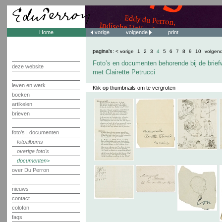
Home
vorige
volgende
print
pagina's:
< vorige
1
2
3
4
5
6
7
8
9
10
volgen
Foto’s en documenten behorende bij de brief
deze website
met Clairette Petrucci
leven en werk
Klik op thumbnails om te vergroten
boeken
artikelen
brieven
foto's | documenten
fotoalbums
overige foto's
documenten
over Du Perron
nieuws
contact
colofon
faqs