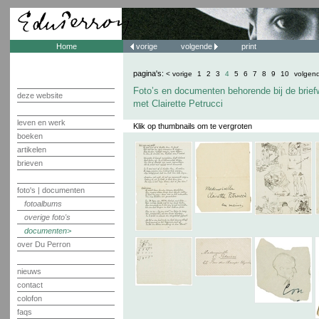
Home
vorige
volgende
print
pagina's:
< vorige
1
2
3
4
5
6
7
8
9
10
volgen
Foto’s en documenten behorende bij de brief
deze website
met Clairette Petrucci
leven en werk
Klik op thumbnails om te vergroten
boeken
artikelen
brieven
foto's | documenten
fotoalbums
overige foto's
documenten
over Du Perron
nieuws
contact
colofon
faqs