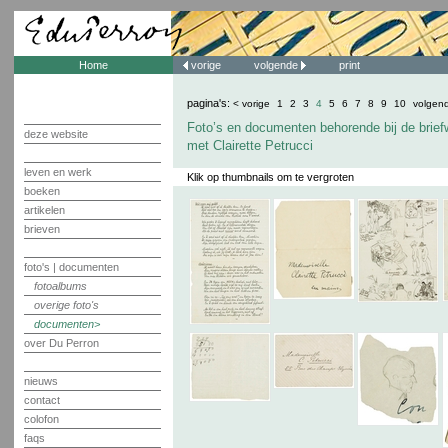
Home
vorige
volgende
print
pagina's:
< vorige
1
2
3
4
5
6
7
8
9
10
volgen
Foto’s en documenten behorende bij de brief
deze website
met Clairette Petrucci
leven en werk
Klik op thumbnails om te vergroten
boeken
artikelen
brieven
foto's | documenten
fotoalbums
overige foto's
documenten
over Du Perron
nieuws
contact
colofon
faqs