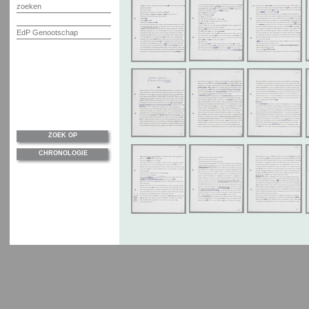
zoeken
EdP Genootschap
ZOEK OP
CHRONOLOGIE