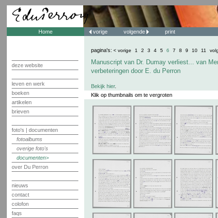
Home
vorige
volgende
print
pagina's:
< vorige
1
2
3
4
5
6
7
8
9
10
11
vol
Manuscript van Dr. Dumay verliest... van Me
deze website
verbeteringen door E. du Perron
leven en werk
Bekijk hier
.
boeken
Klik op thumbnails om te vergroten
artikelen
brieven
foto's | documenten
fotoalbums
overige foto's
documenten
over Du Perron
nieuws
contact
colofon
faqs