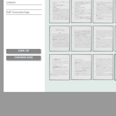
zoeken
EdP Genootschap
ZOEK OP
CHRONOLOGIE