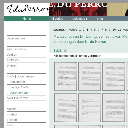
Home
vorige
volgende
print
pagina's:
< vorige
1
2
3
4
5
6
7
8
9
10
11
vol
Manuscript van Dr. Dumay verliest... van Me
deze website
verbeteringen door E. du Perron
leven en werk
Bekijk hier
.
boeken
Klik op thumbnails om te vergroten
artikelen
brieven
foto's | documenten
fotoalbums
overige foto's
documenten
over Du Perron
nieuws
contact
colofon
faqs