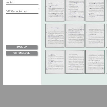
zoeken
EdP Genootschap
ZOEK OP
CHRONOLOGIE