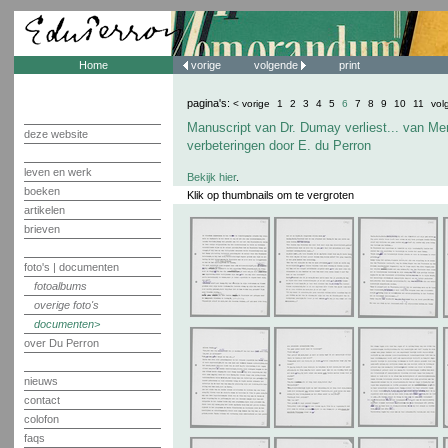
Home
vorige
volgende
print
pagina's:
< vorige
1
2
3
4
5
6
7
8
9
10
11
vol
Manuscript van Dr. Dumay verliest... van Me
deze website
verbeteringen door E. du Perron
leven en werk
Bekijk hier
.
boeken
Klik op thumbnails om te vergroten
artikelen
brieven
foto's | documenten
fotoalbums
overige foto's
documenten
over Du Perron
nieuws
contact
colofon
faqs