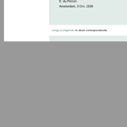
E. du Perron
Amsterdam, 3 Oct. 1939
vorige
|
volgende
in
deze
correspondentie