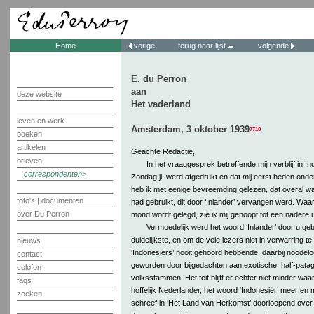
Home
vorige
terug naar lijst
volgende
E. du Perron
aan
deze website
Het vaderland
leven en werk
Amsterdam, 3 oktober 1939
7710
boeken
artikelen
Geachte Redactie,
brieven
In het vraaggesprek betreffende mijn verblijf in In
correspondenten
Zondag jl. werd afgedrukt en dat mij eerst heden on
heb ik met eenige bevreemding gelezen, dat overal waa
foto's | documenten
had gebruikt, dit door ‘Inlander’ vervangen werd. Waa
over Du Perron
mond wordt gelegd, zie ik mij genoopt tot een nadere u
Vermoedelijk werd het woord ‘Inlander’ door u geb
duidelijkste, en om de vele lezers niet in verwarring t
nieuws
‘Indonesiërs’ nooit gehoord hebbende, daarbij noodelo
contact
geworden door bijgedachten aan exotische, half-pata
colofon
volksstammen. Het feit blijft er echter niet minder waar
faqs
hoffelijk Nederlander, het woord ‘Indonesiër’ meer en m
zoeken
schreef in ‘Het Land van Herkomst’ doorloopend over I