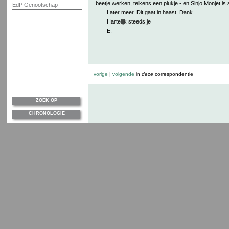
beetje werken, telkens een plukje - en Sinjo Monjet is a
EdP Genootschap
Later meer. Dit gaat in haast. Dank.
Hartelijk steeds je
E.
vorige
|
volgende
in
deze
correspondentie
ZOEK OP
CHRONOLOGIE