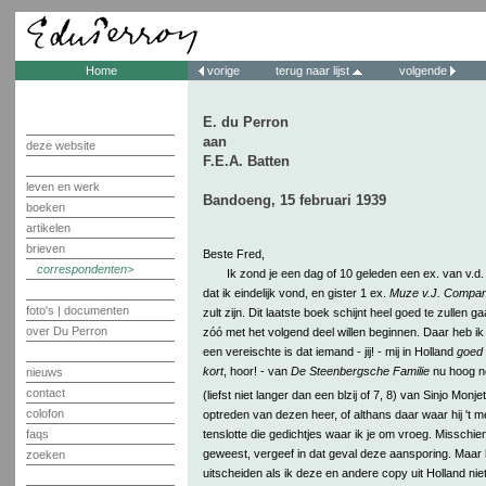
Home
vorige
terug naar lijst
volgende
E. du Perron
aan
deze website
F.E.A. Batten
leven en werk
Bandoeng, 15 februari 1939
boeken
artikelen
brieven
Beste Fred,
correspondenten
Ik zond je een dag of 10 geleden een ex. van v.d.
dat ik eindelijk vond, en gister 1 ex.
Muze v.J. Companj
foto's | documenten
zult zijn. Dit laatste boek schijnt heel goed te zullen 
over Du Perron
zóó met het volgend deel willen beginnen. Daar heb i
een vereischte is dat iemand - jij! - mij in Holland
goed
kort
, hoor! - van
De Steenbergsche Familie
nu hoog no
nieuws
contact
(liefst niet langer dan een blzij of 7, 8) van Sinjo Monjet
colofon
optreden van dezen heer, of althans daar waar hij 't m
tenslotte die gedichtjes waar ik je om vroeg. Misschie
faqs
geweest, vergeef in dat geval deze aansporing. Maar 
zoeken
uitscheiden als ik deze en andere copy uit Holland niet k