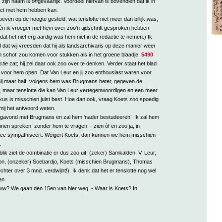
s zijn naam is
on
gevaarlijk. Voordeel hiervan is bovendien dat ik in
ct met hem hebben kan.
even op de hoogte gesteld, wat tenslotte niet meer dan billijk was,
 èn ik vroeger met hem over zoo'n tijdschrift gesproken hebben.
dat het niet erg aardig was hem niet in de redactie te nemen.) Ik
dat wij vreesden dat hij als landsarchivaris op deze manier weer
n schot’ zou komen voor stukken als in het groene blaadje,
5490
ctie
zat; hij zei daar ook zoo over te denken. Verder staat het blad
l voor hem open. Dat Van Leur en jij zoo enthousiast waren voor
ij maar half; volgens hem was Brugmans beter, gegeven de
e, maar tenslotte die kan Van Leur vertegenwoordigen en een meer
sikus is misschien juist best. Hoe dan ook, vraag Koets zoo spoedig
 mij het antwoord weten.
dagavond met Brugmans en zal hem ‘nader bestudeeren’. Ik zal hem
nen spreken, zonder hem te vragen, - zien òf en zoo ja, in
mee sympathiseert. Weigert Koets, dan kunnen we hem misschien
.
lik ziet de combinatie er dus zoo uit: (zeker) Samkalden, V. Leur,
on, (onzeker) Soebardjo, Koets (misschien Brugmans), Thomas
chter over 3 mnd. verdwijnt!). Ik denk dat het er tenslotte nog wel
en.
gauw? We gaan den 15en van hier weg. - Waar is Koets? In