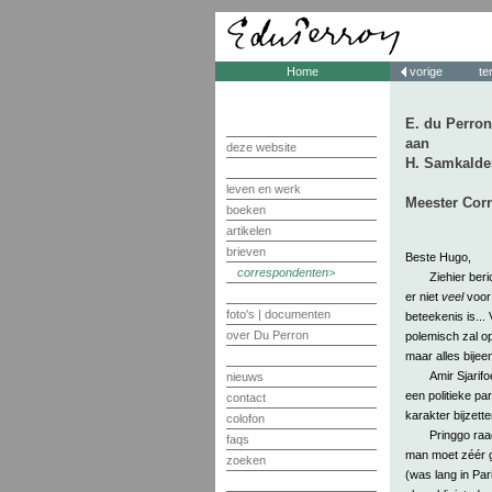
Home
vorige
te
E. du Perron
aan
deze website
H. Samkalde
leven en werk
Meester Corn
boeken
artikelen
brieven
Beste Hugo,
correspondenten
Ziehier beri
er niet
veel
voor 
foto's | documenten
beteekenis is... 
over Du Perron
polemisch zal o
maar alles bijee
Amir Sjarif
nieuws
een politieke pa
contact
karakter bijzetten
colofon
Pringgo raa
faqs
man moet zéér ge
zoeken
(was lang in Par