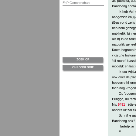
als publicist, du
EdP Genootschap
Bandoeng conta
Ik heb Verho
aangezien èn jij
(Bep vond zelfs 
heb hem gezegd 
makkelijk ‘binne
als hij in de
reda
natuurlijk gehee
Koets begreep h
indische
histori
ZOEK OP
‘all-round’ klas
mogelijk en laat
CHRONOLOGIE
Ik eet Vrij
ook over de plan
hoeverre hij er
toch nog vragen
Op 't oogenb
Pringgo, duPerr
Nix
5491
(die e
anders uit zal zi
Schrijf je 
Bandoeng ook?
Hartelijk je
E.