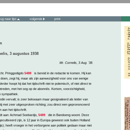
rug naar lijst
volgende
print
n
elis, 3 augustus 1938
Mr. Cornelis, 3 Aug. '38.
cht. Pringgodigdo
5488
is bereid in de redactie te komen. Hij kan
doen, zegt hij, maar als zijn aanwezigheid voor ons van eenige
Verder hoopt hij dat het tijdschrift niet te polemisch, of niet
direct
te
ptreden, met het oog op de abonnés. Kortom, voorzichtigheid,
n sympathiek.
oedin vervalt; is zeer bekwaam maar gesignaleerd als leider van
rtij met zeer uitgesproken richting; zou direct een geprononceerd
 aan het tijdschrift.
dt aan: Achmad Soebardjo,
5489
die in Bandoeng woont. Deze
cultiveerd zijn, is 12 jaar in Europa geweest ook buiten Holland
ijs); heeft vroeger in het verborgene aan politiek gedaan maar niet