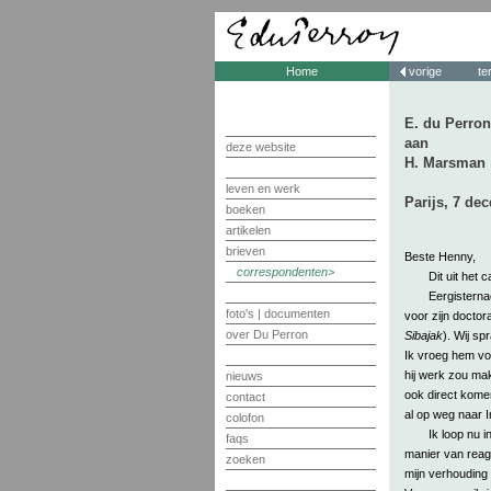
Home
vorige
te
E. du Perron
aan
deze website
H. Marsman
leven en werk
Parijs, 7 de
boeken
artikelen
brieven
Beste Henny,
correspondenten
Dit uit het 
Eergisterna
foto's | documenten
voor zijn doctor
over Du Perron
Sibajak
). Wij sp
Ik vroeg hem voor
hij werk zou make
nieuws
ook direct kome
contact
al op weg naar In
colofon
Ik loop nu i
faqs
manier van reage
zoeken
mijn verhouding t