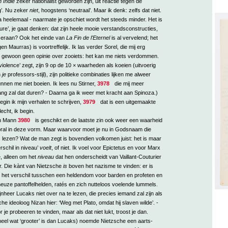
n Indië
zeker nationalist geworden zijn, uit reactie tegen de
ng’. Nu zeker
niet
, hoogstens ‘neutraal’. Maar ik denk: zelfs dat niet.
a heelemaal - naarmate je opschiet wordt het steeds minder. Het is
pure’, je gaat denken: dat zijn heele mooie verstandsconstructies,
 eraan? Ook het einde van
La Fin de l'Eternel
is al vervelend; het
en Maurras) is voortreffelijk. Ik las verder Sorel, die mij erg
eb gewoon geen opinie over zooiets: het kan me niets verdommen.
‘violence’ zegt, zijn 9 op de 10 × waarheden als koeien (uitvoerig
n
je
professors-stijl), zijn politieke combinaties lijken me alweer
nen me niet boeien. Ik lees nu Stirner,
3978
die mij meer
ang zal dat duren? - Daarna ga ik weer met kracht aan Spinoza.)
egin ik mijn verhalen te schrijven,
3979
dat is een uitgemaakte
echt, ik begin.
an Mann
3980
is geschikt en de laatste zin ook weer een waarheid
oral in deze vorm. Maar waarvoor moet je nu in Godsnaam die
 lezen? Wat de man zegt is bovendien volkomen juist: het is maar
erschil in niveau’
voelt
, of niet. Ik voel voor Epictetus en voor Marx
, alleen om het
niveau
dat hen onderscheidt van Vaillant-Couturier
r. Die kànt van Nietzsche
is
boven het nazisme te vinden: er is
l het verschil tusschen een heldendom voor barden en profeten en
euze pantoffelhelden, ratés en zich nutteloos voelende lummels.
jnheer Lucaks niet over na te lezen, die precies iemand zal zijn als
e ideoloog Nizan hier: ‘Weg met Plato, omdat hij slaven wilde’. -
or je probeeren te vinden, maar als dat niet lukt, troost je dan.
heel wat ‘grooter’ is dan Lucaks) noemde Nietzsche een aarts-