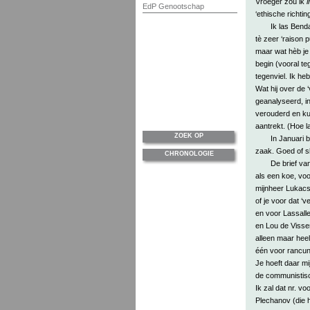
Vroeger zou ik
i
EdP Genootschap
‘ethische richti
Ik las Bend
tè zeer ‘raison 
maar wat hèb je
begin (vooral teg
tegenviel. Ik h
Wat hij over de 
geanalyseerd, i
verouderd en kun
aantrekt. (Hoe l
ZOEK OP
In Januari b
zaak. Goed of sl
CHRONOLOGIE
De brief v
als een koe, vo
mijnheer Lukacs
of je voor dat ‘v
en voor Lassalle
en Lou de Visse
alleen maar hee
één voor rancun
Je hoeft daar mi
de communistisch
Ik zal dat nr. vo
Plechanov (die 