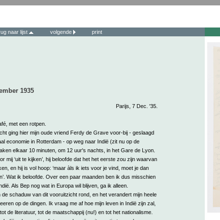
rug naar lijst
volgende
print
cember 1935
Parijs, 7 Dec. '35.
café, met een rotpen.
cht ging hier mijn oude vriend Ferdy de Grave voor-bij - geslaagd
aal economie in Rotterdam - op weg naar Indië (zit nu op de
raken elkaar 10 minuten, om 12 uur's nachts, in het Gare de Lyon.
 mij ‘uit te kijken’, hij beloofde dat het het eerste zou zijn waarvan
n, en hij is vol hoop: ‘maar àls ik iets voor je vind, moet je dan
n’. Wat ik beloofde. Over een paar maanden ben ik dus misschien
dië. Als Bep nog wat in Europa wil blijven, ga ik alleen.
n de schaduw van dit vooruitzicht rond, en het verandert mijn heele
eren op de dingen. Ik vraag me af hoe mijn leven in Indië zijn zal,
ot de literatuur, tot de maatschappij (nu!) en tot het nationalisme.