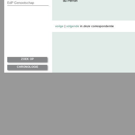
du Perron
EdP Genootschap
vorige
|
volgende
in
deze
correspondentie
ZOEK OP
CHRONOLOGIE