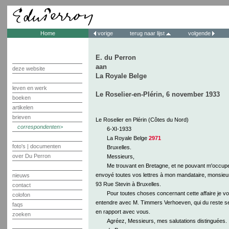
Home
vorige
terug naar lijst
volgende
E. du Perron
aan
deze website
La Royale Belge
leven en werk
Le Roselier-en-Plérin, 6 november 1933
boeken
artikelen
brieven
Le Roselier en Plérin (Côtes du Nord)
correspondenten
6-XI-1933
La Royale Belge
2971
foto's | documenten
Bruxelles.
over Du Perron
Messieurs,
Me trouvant en Bretagne, et ne pouvant m'occuper 
envoyé toutes vos lettres à mon mandataire, monsie
nieuws
93 Rue Stevin à Bruxelles.
contact
Pour toutes choses concernant cette affaire je v
colofon
entendre avec M. Timmers Verhoeven, qui du reste se
faqs
en rapport avec vous.
zoeken
Agréez, Messieurs, mes salutations distinguées.