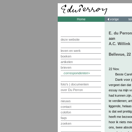
Home
vorige
te
E. du Perron
aan
deze website
A.C. Willink
leven en werk
Bellevue, 2
boeken
artikelen
brieven
22 Nov.
correspondenten
Beste Carel
Dank voor j
foto's | documenten
vergeet dan dat 
over Du Perron
essay na mijn vo
had kunnen zijn.
te verdienen; ar
nieuws
liggende, helaas
contact
is dat wel pretti
colofon
heeft me bezwore
faqs
hoor ik niets me
zoeken
ons, twee absolu