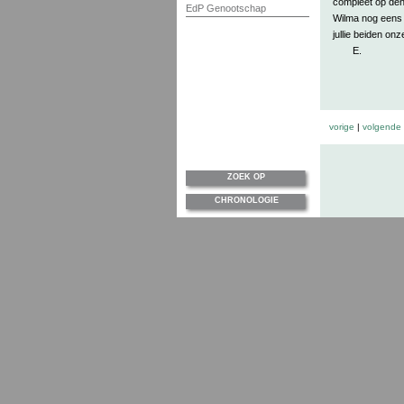
compleet op den 
EdP Genootschap
Wilma nog eens 
jullie beiden on
E.
vorige
|
volgende
ZOEK OP
CHRONOLOGIE