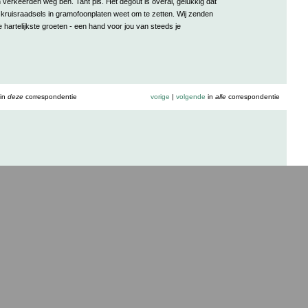
verkeerden weg ben. Tant pis. Het dégoût is overal, gelukkig dat
kruisraadsels in gramofoonplaten weet om te zetten. Wij zenden
ze hartelijkste groeten - een hand voor jou van steeds je
in
deze
correspondentie
vorige
|
volgende
in
alle
correspondentie