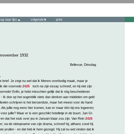
rug naar lijst
volgende
print
2 november 1932
Bellevue, Dinsdag
,
e brief. Je zegt nu wel dat ik Menno overbodig maak, maar je
ik die voorrede
2425
toch
na
zijn essay schreef, en hij niet zijn
orrede! Enfin, je hebt misschien gelijk dat ik nòg bescheidener
 - Ik doe op het oogenblik niets dan denken aan middelen om geld
tikelen schrijven is het beroerdste, maar het meest voor de hand
. Als jullie nog eens hier komen, kan er maar één bij ons logeeren;
g voor jullie? Maar er is een geschikt hotelletje in de buurt. Jan Gr.
n dat het stuk over jou in Januari klaar zou zijn. Van Rein
2426
er; na de nietopname van zijn drama, schreef hij, althans zond hij
te prullen - en dat heb ik hem gezegd. Hij zal nu wel vinden dat ik