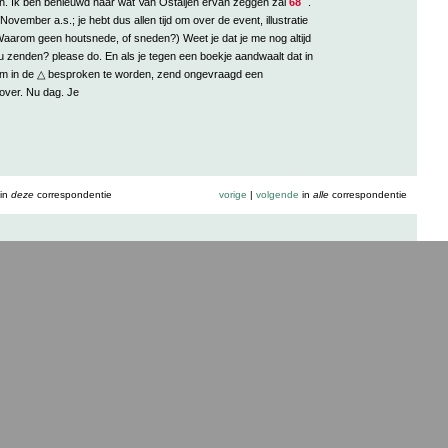
n. Ik ben benieuwd naar wat Van Ostaijen ervan zeggen zal
68
.
November a.s.; je hebt dus allen tijd om over de event, illustratie
Waarom geen houtsnede, of sneden?) Weet je dat je me nog altijd
 zenden? please do. En als je tegen een boekje aandwaalt dat in
om in de △ besproken te worden, zend ongevraagd een
over. Nu dag. Je
in
deze
correspondentie
vorige
|
volgende
in
alle
correspondentie