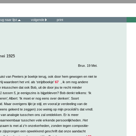
rug naar lijst
volgende
print
mei 1925
Brux. 19 Mei.
juist van Peeters je boekje terug, ook door hem gewogen en niet te
ij waardeert het vnl. als ‘strijdboekje’
67
, ik om nog andere
 intusschen dat ook Bob, uit de door jou te recht minder
1 tussen 5
, je eenigszins is bijgebleven? Bob denkt telkens: ‘Ik
teren’; Albert: ‘Ik moet er nog eens over denken’. Soort
 Maar overigens lijkt je stijl, en vooral je verdeeling van de
eens geleerd te zeggen) zoo weinig op mijn procédé's dat vmdl.
van analogie tusschen ons zal ontdekken. Er is meer
aarneembaar tusschen vele erkende persoonlijkheden.
Het
ngzaam
is met al z'n onzekerheden, zonden tegen compositie-
e zijsprongen een opwekkend geschrift dat onze aandacht