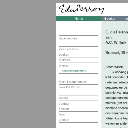
Home
vorige
te
E. du Perron
aan
deze website
A.C. Willink
leven en werk
Brussel, 19 
boeken
artikelen
brieven
Beste Willink,
correspondenten
Ik ontvang 
licht bevonden. H
foto's | documenten
redenen. Weet je
over Du Perron
geapprecieerde
ben niet van gis
eensgestemdheid.
nieuws
materie (om het 
contact
niemand sporen 
colofon
overeenkomst w
faqs
Weten komt la
zoeken
wetten en ander