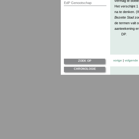
vermag te boeie
EdP Genootschap
Het verschijnt 1 
na te denken. (
Bezette Stad
zou
de termen valt 
aanteekening er
DP.
vorige
|
volgende
ZOEK OP
CHRONOLOGIE