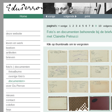
Home
vorige
volgende
print
pagina's:
< vorige
1
2
3
4
5
6
7
8
9
10
volgen
Foto’s en documenten behorende bij de brief
deze website
met Clairette Petrucci
leven en werk
Klik op thumbnails om te vergroten
boeken
artikelen
brieven
foto's | documenten
fotoalbums
overige foto's
documenten
over Du Perron
nieuws
contact
colofon
faqs