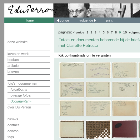
Home
vorige
volgende
print
pagina's:
< vorige
1
2
3
4
5
6
7
8
9
10
volgen
Foto’s en documenten behorende bij de brief
deze website
met Clairette Petrucci
leven en werk
Klik op thumbnails om te vergroten
boeken
artikelen
brieven
foto's | documenten
fotoalbums
overige foto's
documenten
over Du Perron
nieuws
contact
colofon
faqs