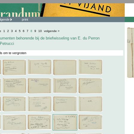
lgende
print
e
1
2
3
4
5
6
7
8
9
10
volgende >
umenten behorende bij de briefwisseling van E. du Perron
 Petrucci
ls om te vergroten