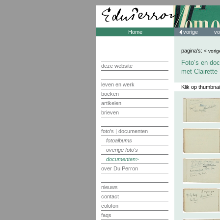
Home
vorige
vo
pagina's:
< vorig
Foto’s en doc
deze website
met Clairette
leven en werk
Klik op thumbnai
boeken
artikelen
brieven
foto's | documenten
fotoalbums
overige foto's
documenten
over Du Perron
nieuws
contact
colofon
faqs