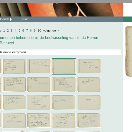
lgende
print
e
1
2
3
4
5
6
7
8
9
10
volgende >
umenten behorende bij de briefwisseling van E. du Perron
 Petrucci
ls om te vergroten