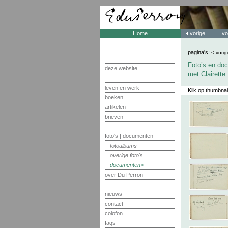
Home
vorige
vo
pagina's:
< vorig
Foto’s en doc
deze website
met Clairette
leven en werk
Klik op thumbnai
boeken
artikelen
brieven
foto's | documenten
fotoalbums
overige foto's
documenten
over Du Perron
nieuws
contact
colofon
faqs