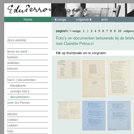
Home
vorige
volgende
print
pagina's:
< vorige
1
2
3
4
5
6
7
8
9
10
volgen
Foto’s en documenten behorende bij de brief
deze website
met Clairette Petrucci
leven en werk
Klik op thumbnails om te vergroten
boeken
artikelen
brieven
foto's | documenten
fotoalbums
overige foto's
documenten
over Du Perron
nieuws
contact
colofon
faqs