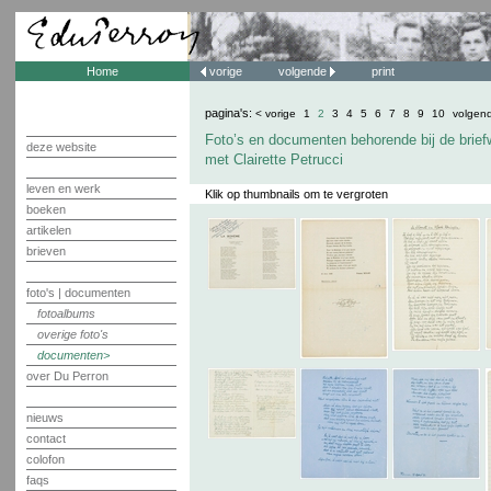
Home
vorige
volgende
print
pagina's:
< vorige
1
2
3
4
5
6
7
8
9
10
volgen
Foto’s en documenten behorende bij de brief
deze website
met Clairette Petrucci
leven en werk
Klik op thumbnails om te vergroten
boeken
artikelen
brieven
foto's | documenten
fotoalbums
overige foto's
documenten
over Du Perron
nieuws
contact
colofon
faqs