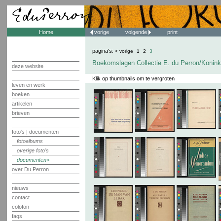
Home
vorige
volgende
print
pagina's:
< vorige
1
2
3
Boekomslagen Collectie E. du Perron/Koninkl
deze website
Klik op thumbnails om te vergroten
leven en werk
boeken
artikelen
brieven
foto's | documenten
fotoalbums
overige foto's
documenten
over Du Perron
nieuws
contact
colofon
faqs