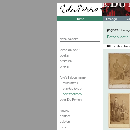
Home
vorige
vo
pagina's:
< vorig
Fotocollecti
deze website
Klik op thumbnai
leven en werk
boeken
artikelen
brieven
foto's | documenten
fotoalbums
overige foto's
documenten
over Du Perron
nieuws
contact
colofon
faqs