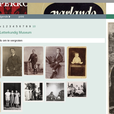
lgende
print
e
1
2
3
4
5
6
7
8
9
10
e Letterkundig Museum
ls om te vergroten