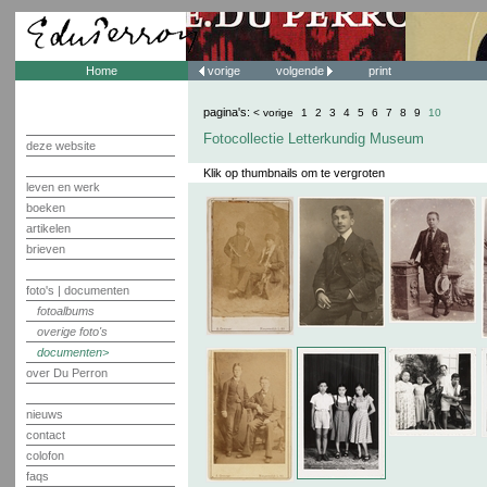
Home
vorige
volgende
print
pagina's:
< vorige
1
2
3
4
5
6
7
8
9
10
Fotocollectie Letterkundig Museum
deze website
Klik op thumbnails om te vergroten
leven en werk
boeken
artikelen
brieven
foto's | documenten
fotoalbums
overige foto's
documenten
over Du Perron
nieuws
contact
colofon
faqs