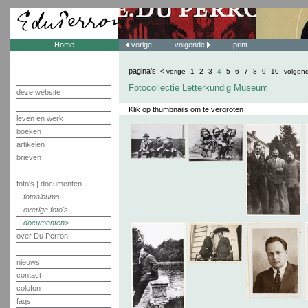
Home
vorige
volgende
print
pagina's:
< vorige
1
2
3
4
5
6
7
8
9
10
volgen
Fotocollectie Letterkundig Museum
deze website
Klik op thumbnails om te vergroten
leven en werk
boeken
artikelen
brieven
foto's | documenten
fotoalbums
overige foto's
documenten
over Du Perron
nieuws
contact
colofon
faqs