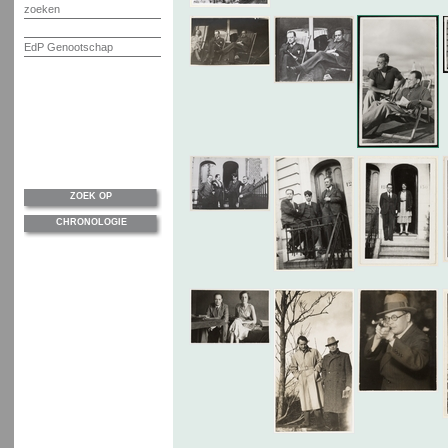
zoeken
EdP Genootschap
ZOEK OP
CHRONOLOGIE