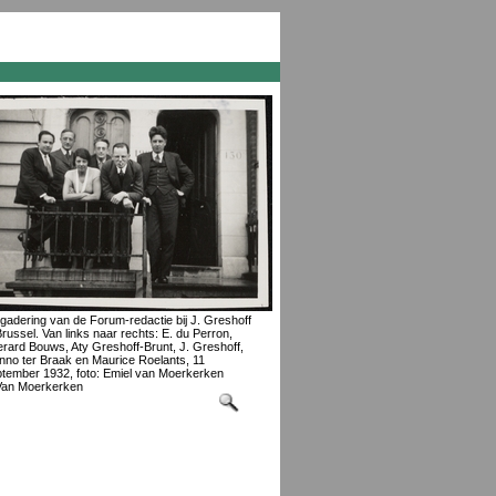
gadering van de Forum-redactie bij J. Greshoff
Brussel. Van links naar rechts: E. du Perron,
rard Bouws, Aty Greshoff-Brunt, J. Greshoff,
no ter Braak en Maurice Roelants, 11
tember 1932, foto: Emiel van Moerkerken
Van Moerkerken