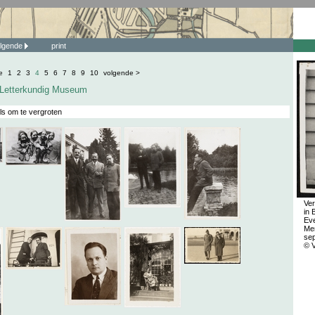
lgende
print
e
1
2
3
4
5
6
7
8
9
10
volgende >
e Letterkundig Museum
ls om te vergroten
Ver
in 
Eve
Men
sep
© 