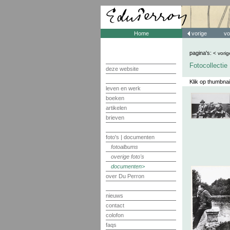
Home
vorige
vo
pagina's:
< vorig
Fotocollecti
deze website
Klik op thumbnai
leven en werk
boeken
artikelen
brieven
foto's | documenten
fotoalbums
overige foto's
documenten
over Du Perron
nieuws
contact
colofon
faqs