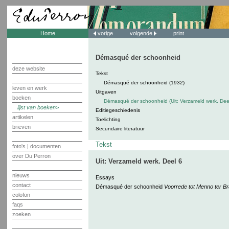
Home
vorige
volgende
print
Démasqué der schoonheid
deze website
Tekst
Démasqué der schoonheid (1932)
leven en werk
Uitgaven
boeken
Démasqué der schoonheid (Uit: Verzameld werk. Deel
lijst van boeken
Editiegeschiedenis
artikelen
Toelichting
brieven
Secundaire literatuur
Tekst
foto's | documenten
over Du Perron
Uit: Verzameld werk. Deel 6
nieuws
Essays
contact
Démasqué der schoonheid
Voorrede tot Menno ter 
colofon
faqs
zoeken