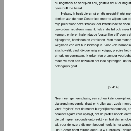
nu nogmaals zo schrijven zou, gesteld dat ik er nog s
geestdrift toe bezat.
Helaas, ik bezit die ernst en die geestdrift niet me
denken aan de heer Coster iets meer te wijden dan ee
mijn plicht voor deze ‘kroniek der letterkunde’ te doen.
geworden niet alleen, maar ik heb in die tijd ook meer h
kennen, en leren inzien dat de ‘costerlijke stijl’ voor 
zij begeren, beminnen en verdienen. Men moet mense
wegslaan van wat hun klokspijs is. Voor vele hollandse
afschuwelijk vind, dikdoenerig en vulgair, precies het t
ernstig en voornaam. Ik erken (en o, zonder voorbeho
moet, wil men aan dezulken het idee bijbrengen, dat he
belangrijks gaat.
[p. 414]
Neem een gemeenplaats, een scheurkalenderwijsheid,
glanzend met vernis, draai er krullen aan, zoals men 
vindt, ‘styleer’ met de meest burgerlijke wansmaak, zo
domineesgalm eruit opstijgt, dat de professionele ont
die galm geen seconde ontbreekt - en laat dan amok-
wil, voor de lezers die men beoogd heeft, is het wonde
Dirk Coster heeft feilloos goed - d.w.z. precies - ges