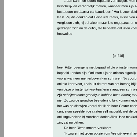
...dan kan men iedere reputatie vernietigen. Men 
belachelijk en verachtelijk maken, wanneer men zijn s
bestudeert en daarna caricaturiseert.’ Het is zeer dui
leest. Zij, die denken dat Heine iets raaks, misschien 
vergissen zich; hij zei alleen maar iets ongepasts en
gedragen zich nu de critici, die bepaalde onlusten voe
hoewel de
[p. 416]
heer Ritter overigens niet bepaalt of die onlusten voor
bepaald konden zijn. Onlusten zijn de criticus eigenli
vooral wanneer men erboven kan schrijven: ‘bij voorb
enkele keer voor, zoals uit de rest van het betoog blij
van deze onlusten
bij voorbaat
erin slaagt een schrijv
zijn schrijfmethode grondig te hebben bestudeerd
; ma
niet. Zo zou de grondige bestudering bijv. kunnen leide
het was op die wijze vooral dat ik de heer Coster cari
caricatuur speelden de citaten zelf natuurlijk niet de ge
onlustgevoelens bij voorbaat deden àlles. Hoe makkel
zijn, zal nu blijken.
De heer Ritter immers verklaart:
‘Ik zou er niet tegen op zien om Vestdijk even har