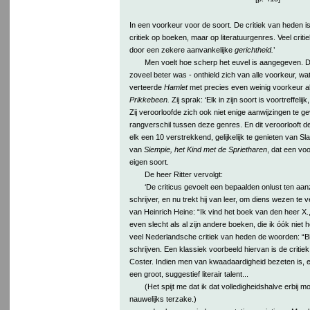
In een voorkeur voor de soort. De critiek van heden i
critiek op boeken, maar op literatuurgenres. Veel crit
door een zekere aanvankelijke
gerichtheid.
’
Men voelt hoe scherp het euvel is aangegeven. De
zoveel beter was - onthield zich van alle voorkeur, wat
verteerde
Hamlet
met precies even weinig voorkeur a
Prikkebeen.
Zij sprak: ‘Elk in zijn soort is voortreffelijk,
Zij veroorloofde zich ook niet enige aanwijzingen te g
rangverschil tussen deze genres. En dit veroorlooft d
elk een 10 verstrekkend, gelijkelijk te genieten van Sl
van
Siempie, het Kind met de Sprietharen
, dat een voor
eigen soort.
De heer Ritter vervolgt:
‘De criticus gevoelt een bepaalden onlust ten aa
schrijver, en nu trekt hij van leer, om diens wezen te v
van Heinrich Heine: “Ik vind het boek van den heer X.,
even slecht als al zijn andere boeken, die ik óók nie
veel Nederlandsche critiek van heden de woorden: “B
schrijven. Een klassiek voorbeeld hiervan is de critie
Coster. Indien men van kwaadaardigheid bezeten is, e
een groot, suggestief literair talent...
(Het spijt me dat ik dat volledigheidshalve erbij mo
nauwelijks terzake.)