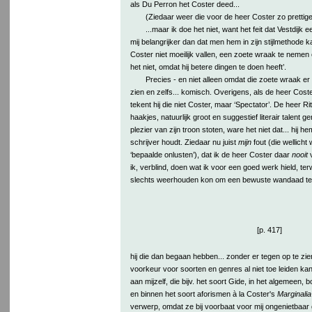
als Du Perron het Coster deed...
(Ziedaar weer die voor de heer Coster zo prettig
...maar ik doe het niet, want het feit dat Vestdijk e
mij belangrijker dan dat men hem in zijn stijlmethode
Coster niet moeilijk vallen, een zoete wraak te nemen
het niet, omdat hij betere dingen te doen heeft’.
Precies - en niet alleen omdat die zoete wraak er 
zien en zelfs... komisch. Overigens, als de heer Cos
tekent hij die niet Coster, maar ‘Spectator’. De heer R
haakjes, natuurlijk groot en suggestief literair talent 
plezier van zijn troon stoten, ware het niet dat... hij h
schrijver houdt. Ziedaar nu juist
mijn
fout (die wellicht
‘bepaalde onlusten’), dat ik de heer Coster daar
nooit
v
ik, verblind, doen wat ik voor een goed werk hield, terw
slechts weerhouden kon om een bewuste wandaad te b
[p. 417]
hij die dan begaan hebben... zonder er tegen op te zi
voorkeur voor soorten en genres al niet toe leiden ka
aan mijzelf, die bijv. het soort Gide, in het algemeen, 
en binnen het soort aforismen à la Coster's
Marginalia
verwerp, omdat ze bij voorbaat voor mij ongenietbaar g