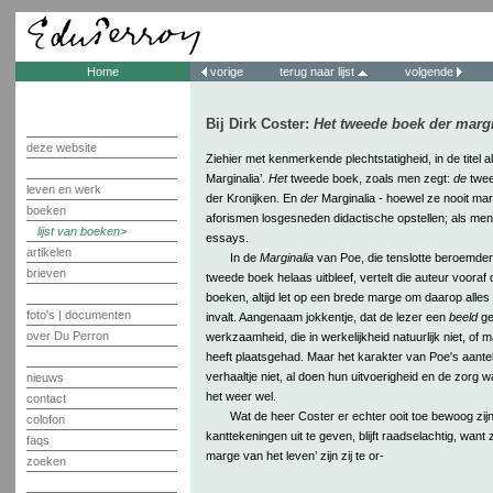
Home
vorige
terug naar lijst
volgende
Bij Dirk Coster:
Het tweede boek der margi
deze website
Ziehier met kenmerkende plechtstatigheid, in de titel a
Marginalia’.
Het
tweede boek, zoals men zegt:
de
twee
leven en werk
der Kronijken. En
der
Marginalia - hoewel ze nooit mar
boeken
aforismen losgesneden didactische opstellen; als men
lijst van boeken
essays.
artikelen
In de
Marginalia
van Poe, die tenslotte beroemder
brieven
tweede boek helaas uitbleef, vertelt die auteur vooraf da
boeken, altijd let op een brede marge om daarop alle
foto's | documenten
invalt. Aangenaam jokkentje, dat de lezer een
beeld
ge
over Du Perron
werkzaamheid, die in werkelijkheid natuurlijk niet, of 
heeft plaatsgehad. Maar het karakter van Poe's aant
verhaaltje niet, al doen hun uitvoerigheid en de zorg
nieuws
het weer wel.
contact
Wat de heer Coster er echter ooit toe bewoog zij
colofon
kanttekeningen uit te geven, blijft raadselachtig, want z
faqs
marge van het leven’ zijn zij te or-
zoeken