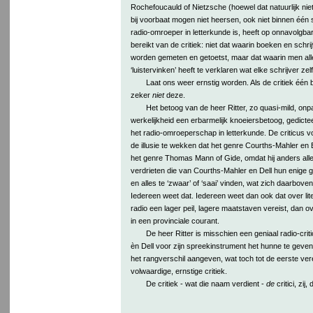
Rochefoucauld of Nietzsche (hoewel dat natuurlijk nie
bij voorbaat mogen niet heersen, ook niet binnen één so
radio-omroeper in letterkunde is, heeft op onnavolgba
bereikt van de critiek: niet dat waarin boeken en schri
worden gemeten en getoetst, maar dat waarin men al
‘luistervinken’ heeft te verklaren wat elke schrijver zel
Laat ons weer ernstig worden. Als de critiek één 
zeker
niet
deze.
Het betoog van de heer Ritter, zo quasi-mild, onpartij
werkelijkheid een erbarmelijk knoeiersbetoog, gedict
het radio-omroeperschap in letterkunde. De criticus voo
de illusie te wekken dat het genre Courths-Mahler en E
het genre Thomas Mann of Gide, omdat hij anders alle 
verdrieten die van Courths-Mahler en Dell hun enige 
en alles te ‘zwaar’ of ‘saai’ vinden, wat zich daarbov
Iedereen weet dat. Iedereen weet dan ook dat over li
radio een lager peil, lagere maatstaven vereist, dan ove
in een provinciale courant.
De heer Ritter is misschien een geniaal radio-criti
èn Dell voor zijn spreekinstrument het hunne te geven. 
het rangverschil aangeven, wat toch tot de eerste ver
volwaardige, ernstige critiek.
De critiek - wat die naam verdient -
de
critici, zij,