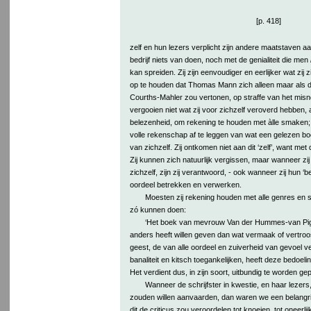
[p. 418]
zelf en hun lezers verplicht zijn andere maatstaven aa
bedrijf niets van doen, noch met de genialiteit die men
kan spreiden. Zij zijn eenvoudiger en eerlijker wat zij zi
op te houden dat Thomas Mann zich alleen maar als 
Courths-Mahler zou vertonen, op straffe van het misn
vergooien niet wat zij voor zichzelf veroverd hebben,
belezenheid, om rekening te houden met àlle smaken; 
volle rekenschap af te leggen van wat een gelezen bo
van zichzelf. Zij ontkomen niet aan dit ‘zelf’, want met d
Zij kunnen zich natuurlijk vergissen, maar wanneer zij 
zichzelf, zijn zij verantwoord, - ook wanneer zij hun ‘b
oordeel betrekken en verwerken.
Moesten zij rekening houden met alle genres en s
zó kunnen doen:
‘Het boek van mevrouw Van der Hummes-van Pigge
anders heeft willen geven dan wat vermaak of vertro
geest, de van alle oordeel en zuiverheid van gevoel v
banaliteit en kitsch toegankelijken, heeft deze bedoel
Het verdient dus, in zijn soort, uitbundig te worden ge
Wanneer de schrijfster in kwestie, en haar lezers
zouden willen aanvaarden, dan waren we een belangrij
dit de criticus zou veroordelen tot knoeien, tot oneerl