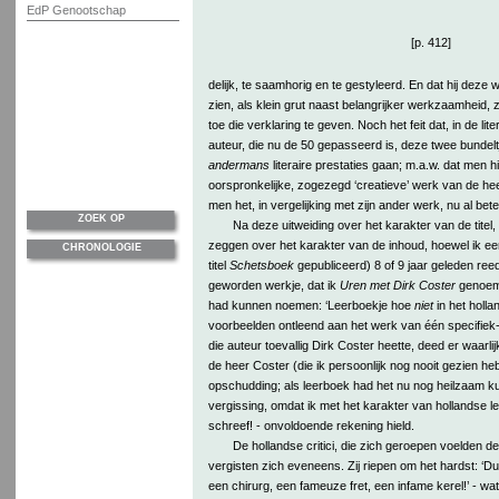
EdP Genootschap
[p. 412]
delijk, te saamhorig en te gestyleerd. En dat hij deze 
zien, als klein grut naast belangrijker werkzaamheid, z
toe die verklaring te geven. Noch het feit dat, in de lit
auteur, die nu de 50 gepasseerd is, deze twee bundeltj
andermans
literaire prestaties gaan; m.a.w. dat men h
oorspronkelijke, zogezegd ‘creatieve’ werk van de hee
men het, in vergelijking met zijn ander werk, nu al beter
ZOEK OP
Na deze uitweiding over het karakter van de titel
zeggen over het karakter van de inhoud, hoewel ik ee
CHRONOLOGIE
titel
Schetsboek
gepubliceerd) 8 of 9 jaar geleden ree
geworden werkje, dat ik
Uren met Dirk Coster
genoemd
had kunnen noemen: ‘Leerboekje hoe
niet
in het holla
voorbeelden ontleend aan het werk van één specifiek-
die auteur toevallig Dirk Coster heette, deed er waarlij
de heer Coster (die ik persoonlijk nog nooit gezien he
opschudding; als leerboek had het nu nog heilzaam ku
vergissing, omdat ik met het karakter van hollandse le
schreef! - onvoldoende rekening hield.
De hollandse critici, die zich geroepen voelden d
vergisten zich eveneens. Zij riepen om het hardst: ‘
een chirurg, een fameuze fret, een infame kerel!’ - wat