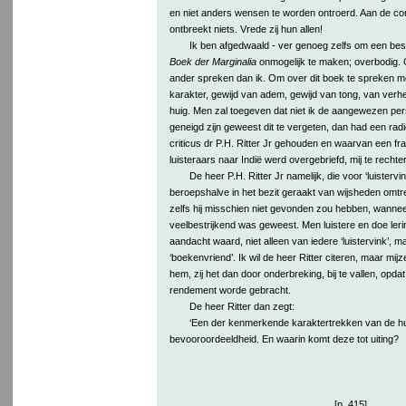
en niet anders wensen te worden ontroerd. Aan de 
ontbreekt niets. Vrede zij hun allen!
Ik ben afgedwaald - ver genoeg zelfs om een be
Boek der Marginalia
onmogelijk te maken; overbodig. 
ander spreken dan ik. Om over dit boek te spreken mo
karakter, gewijd van adem, gewijd van tong, van verh
huig. Men zal toegeven dat niet ik de aangewezen pers
geneigd zijn geweest dit te vergeten, dan had een radi
criticus dr P.H. Ritter Jr gehouden en waarvan een fr
luisteraars naar Indië werd overgebriefd, mij te recht
De heer P.H. Ritter Jr namelijk, die voor ‘luistervink
beroepshalve in het bezit geraakt van wijsheden omtren
zelfs hij misschien niet gevonden zou hebben, wanneer
veelbestrijkend was geweest. Men luistere en doe leri
aandacht waard, niet alleen van iedere ‘luistervink’, m
‘boekenvriend’. Ik wil de heer Ritter citeren, maar mij
hem, zij het dan door onderbreking, bij te vallen, opdat 
rendement worde gebracht.
De heer Ritter dan zegt:
‘Een der kenmerkende karaktertrekken van de huid
bevooroordeeldheid. En waarin komt deze tot uiting?
[p. 415]