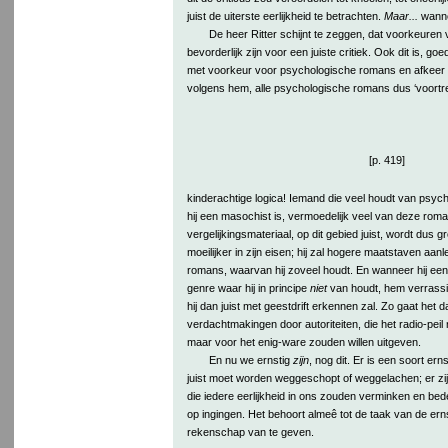
juist de uiterste eerlijkheid te betrachten.
Maar...
wannee
De heer Ritter schijnt te zeggen, dat voorkeuren
bevorderlijk zijn voor een juiste critiek. Ook dit is, 
met voorkeur voor psychologische romans en afkeer
volgens hem, alle psychologische romans dus ‘voortr
[p. 419]
kinderachtige logica! Iemand die veel houdt van psych
hij een masochist is, vermoedelijk veel van deze rom
vergelijkingsmateriaal, op dit gebied juist, wordt dus gr
moeilijker in zijn eisen; hij zal hogere maatstaven aan
romans, waarvan hij zoveel houdt. En wanneer hij een ee
genre waar hij in principe
niet
van houdt, hem verrassi
hij dan juist met geestdrift erkennen zal. Zo gaat het
verdachtmakingen door autoriteiten, die het radio-peil 
maar voor het enig-ware zouden willen uitgeven.
En nu we ernstig
zijn
, nog dit. Er is een soort er
juist moet worden weggeschopt of weggelachen; er zijn
die iedere eerlijkheid in ons zouden verminken en bed
op ingingen. Het behoort almeê tot de taak van de erns
rekenschap van te geven.