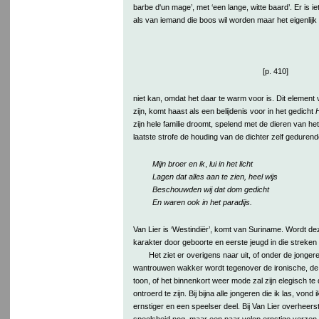
barbe d'un mage’, met ‘een lange, witte baard’. Er is iet
als van iemand die boos wil worden maar het eigenlijk
[p. 410]
niet kan, omdat het daar te warm voor is. Dit element v
zijn, komt haast als een belijdenis voor in het gedicht
H
zijn hele familie droomt, spelend met de dieren van 
laatste strofe de houding van de dichter zelf geduren
Mijn broer en ik
,
lui in het licht
Lagen dat alles aan te zien, heel wijs
Beschouwden wij dat dom gedicht
En waren ook in het paradijs.
Van Lier is ‘Westindiër’, komt van Suriname. Wordt dez
karakter door geboorte en eerste jeugd in die streken
Het ziet er overigens naar uit, of onder de jonger
wantrouwen wakker wordt tegenover de ironische, de
toon, of het binnenkort weer mode zal zijn elegisch te 
ontroerd te zijn. Bij bijna alle jongeren die ik las, vond 
ernstiger en een speelser deel. Bij Van Lier overheers
speelsheid nog, maar een paar volop ernstige verzen -