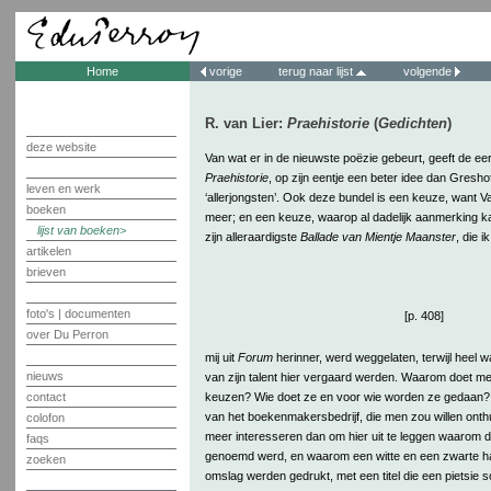
Home
vorige
terug naar lijst
volgende
R. van Lier:
Praehistorie
(
Gedichten
)
deze website
Van wat er in de nieuwste poëzie gebeurt, geeft de eer
Praehistorie
, op zijn eentje een beter idee dan Greshof
leven en werk
‘allerjongsten’. Ook deze bundel is een keuze, want Va
boeken
meer; en een keuze, waarop al dadelijk aanmerking 
lijst van boeken
zijn alleraardigste
Ballade van Mientje Maanster
, die ik
artikelen
brieven
foto's | documenten
[p. 408]
over Du Perron
mij uit
Forum
herinner, werd weggelaten, terwijl heel w
nieuws
van zijn talent hier vergaard werden. Waarom doet me
keuzen? Wie doet ze en voor wie worden ze gedaan? 
contact
van het boekenmakersbedrijf, die men zou willen onthul
colofon
meer interesseren dan om hier uit te leggen waarom di
faqs
genoemd werd, en waarom een witte en een zwarte ha
zoeken
omslag werden gedrukt, met een titel die een pietsie s