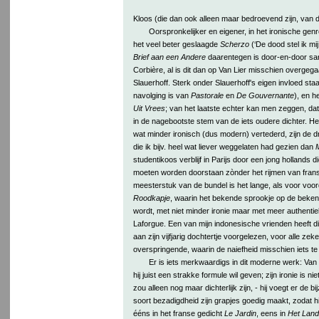
Kloos (die dan ook alleen maar bedroevend zijn, van de
Oorspronkelijker en eigener, in het ironische genr
het veel beter geslaagde
Scherzo
(‘De dood stel ik mij 
Brief aan een Andere
daarentegen is door-en-door sar
Corbière, al is dit dan op Van Lier misschien overgeg
Slauerhoff. Sterk onder Slauerhoff's eigen invloed sta
navolging is van
Pastorale
en
De Gouvernante
), en h
Uit Vrees
; van het laatste echter kan men zeggen, dat
in de nagebootste stem van de iets oudere dichter. H
wat minder ironisch (dus modern) vertederd, zijn de dr
die ik bijv. heel wat liever weggelaten had gezien dan
M
studentikoos verblijf in Parijs door een jong hollands di
moeten worden doorstaan zònder het rijmen van fran
meesterstuk van de bundel is het lange, als voor voo
Roodkapje
, waarin het bekende sprookje op de beken
wordt, met niet minder ironie maar met meer authentiek
Laforgue. Een van mijn indonesische vrienden heeft d
aan zijn vijfjarig dochtertje voorgelezen, voor alle zek
overspringende, waarin de naiefheid misschien iets te d
Er is iets merkwaardigs in dit moderne werk: Van
hij juist een strakke formule wil geven; zijn ironie is nie
zou alleen nog maar dichterlijk zijn, - hij voegt er de 
soort bezadigdheid zijn grapjes goedig maakt, zodat hij
ééns in het franse gedicht
Le Jardin
, eens in
Het Land