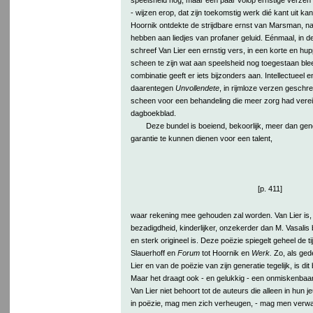
- wijzen erop, dat zijn toekomstig werk dié kant uit kan
Hoornik ontdekte de strijdbare ernst van Marsman, na
hebben aan liedjes van profaner geluid. Eénmaal, in d
schreef Van Lier een ernstig vers, in een korte en hup
scheen te zijn wat aan speelsheid nog toegestaan blee
combinatie geeft er iets bijzonders aan. Intellectueel 
daarentegen
Unvollendete
, in rijmloze verzen geschr
scheen voor een behandeling die meer zorg had vereis
dagboekblad.
Deze bundel is boeiend, bekoorlijk, meer dan gen
garantie te kunnen dienen voor een talent,
[p. 411]
waar rekening mee gehouden zal worden. Van Lier is, m
bezadigdheid, kinderlijker, onzekerder dan M. Vasalis b
en sterk origineel is. Deze poëzie spiegelt geheel de t
Slauerhoff en
Forum
tot Hoornik en
Werk.
Zo, als gede
Lier en van de poëzie van zijn generatie tegelijk, is dit 
Maar het draagt ook - en gelukkig - een onmiskenbaar 
Van Lier niet behoort tot de auteurs die alleen in hun j
in poëzie, mag men zich verheugen, - mag men verw