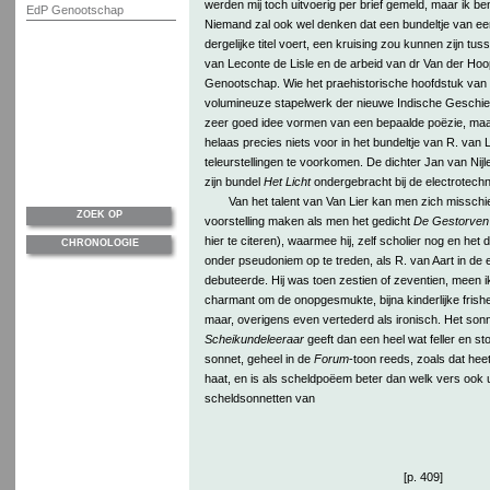
werden mij toch uitvoerig per brief gemeld, maar ik be
EdP Genootschap
Niemand zal ook wel denken dat een bundeltje van een
dergelijke titel voert, een kruising zou kunnen zijn tus
van Leconte de Lisle en de arbeid van dr Van der Ho
Genootschap. Wie het praehistorische hoofdstuk van d
volumineuze stapelwerk der nieuwe Indische Geschie
zeer goed idee vormen van een bepaalde poëzie, ma
helaas precies niets voor in het bundeltje van R. van L
teleurstellingen te voorkomen. De dichter Jan van Nijl
zijn bundel
Het Licht
ondergebracht bij de electrotech
Van het talent van Van Lier kan men zich misschi
ZOEK OP
voorstelling maken als men het gedicht
De Gestorven 
hier te citeren), waarmee hij, zelf scholier nog en he
CHRONOLOGIE
onder pseudoniem op te treden, als R. van Aart in de
debuteerde. Hij was toen zestien of zeventien, meen i
charmant om de onopgesmukte, bijna kinderlijke frishe
maar, overigens even vertederd als ironisch. Het son
Scheikundeleeraar
geeft dan een heel wat feller en sto
sonnet, geheel in de
Forum
-toon reeds, zoals dat hee
haat, en is als scheldpoëem beter dan welk vers ook 
scheldsonnetten van
[p. 409]