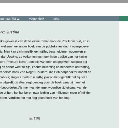
rug naar lijst
volgende
print
rc:
Justine
rake geweest van deze kleine roman voor de Prix Goncourt, en in
r wel een heel ander boek aan de publieke aandacht overgegeven
s. Men kan zich moeilijk een stiller, bescheidener, ouderwetser
n dan
Justine
; zo volkomen toch ook in de traditie van het kleine
rk: ‘mesure latine’, eenheid van toon en gegeven, soepele stijl
rig en sober weet te zijn, zachte belichting op beheerste ontroering,
et eerste boek van Roger Couderc, die zich dorpsdokter noemt en
 Cahors; Roger Couderc is vijftig jaar op het ogenblik dat hij deze
man uitgeeft; dit alles zegt genoeg voor de hoek waaruit men het
te beoordelen. Als men van de tegenwoordige tijd uitgaat, van de
eve driften, het hunkeren naar leiding van millioenen meer of minder
den, verdient het met nog geen hoek van het oog
[p. 130]