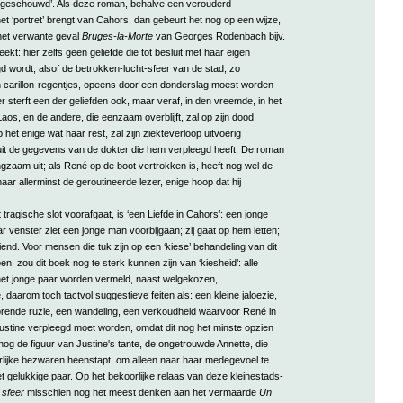
sgeschouwd’. Als deze roman, behalve een verouderd
et ‘portret’ brengt van Cahors, dan gebeurt het nog op een wijze,
 het verwante geval
Bruges-la-Morte
van Georges Rodenbach bijv.
ekt: hier zelfs geen geliefde die tot besluit met haar eigen
 wordt, alsof de betrokken-lucht-sfeer van de stad, zo
 carillon-regentjes, opeens door een donderslag moest worden
er sterft een der geliefden ook, maar veraf, in den vreemde, in het
aos, en de andere, die eenzaam overblijft, zal op zijn dood
het enige wat haar rest, zal zijn ziekteverloop uitvoerig
uit de gegevens van de dokter die hem verpleegd heeft. De roman
ngzaam uit; als René op de boot vertrokken is, heeft nog wel de
maar allerminst de geroutineerde lezer, enige hoop dat hij
tragische slot voorafgaat, is ‘een Liefde in Cahors’: een jonge
venster ziet een jonge man voorbijgaan; zij gaat op hem letten;
riend. Voor mensen die tuk zijn op een ‘kiese’ behandeling van dit
n, zou dit boek nog te sterk kunnen zijn van ‘kiesheid’: alle
et jonge paar worden vermeld, naast welgekozen,
daarom toch tactvol suggestieve feiten als: een kleine jaloezie,
orende ruzie, een wandeling, een verkoudheid waarvoor René in
Justine verpleegd moet worden, omdat dit nog het minste opzien
 nog de figuur van Justine's tante, de ongetrouwde Annette, die
rlijke bezwaren heenstapt, om alleen naar haar medegevoel te
et gelukkige paar. Op het bekoorlijke relaas van deze kleinestads-
e
sfeer
misschien nog het meest denken aan het vermaarde
Un