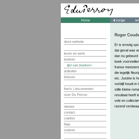
Home
vorige
te
Roger Coude
deze website
Er is ernstig sp
dat geval was e
leven en werk
dan nu gebeurd i
boeken
boek voorstelle
lijst van boeken
franse meesterwe
artikelen
die tegelijk fleu
brieven
etc.
Justine
is h
verblijf houdt in
foto's | documenten
stille kleine ro
over Du Perron
resultaat heeft 
vele en collecti
razend verdwaas
nieuws
contact
colofon
faqs
zoeken