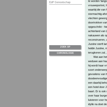
te worden ‘lang
EdP Genootschap
vrouweportret, h
waarbij die van
stormachtig afste
vlechten geworgd
doortrokken van
opgeschrikt - hi
achterland van L
nakauwen als op 
reconstrueren, 
Justine
sterft la
ZOEK OP
heldin Justine, 
terugkeren zal...
CHRONOLOGIE
Wat aan het 
weduwe aan haar 
hij wordt haar v
soort onderwerpe
gevoelens van h
doodeenvoudige, 
een daarbij beh
een hotel door 
baart. Er is ook
over haar burge
luisteren voor h
idylle na doet d