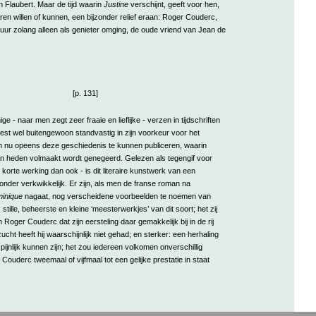
 Flaubert. Maar de tijd waarin
Justine
verschijnt, geeft voor hen,
eren willen of kunnen, een bijzonder relief eraan: Roger Couderc,
atuur zolang alleen als genieter omging, de oude vriend van Jean de
[p. 131]
ge - naar men zegt zeer fraaie en lieflijke - verzen in tijdschriften
st wel buitengewoon standvastig in zijn voorkeur voor het
om nu opeens deze geschiedenis te kunnen publiceren, waarin
an heden volmaakt wordt genegeerd. Gelezen als tegengif voor
korte werking dan ook - is dit literaire kunstwerk van een
onder verkwikkelijk. Er zijn, als men de franse roman na
inique
nagaat, nog verscheidene voorbeelden te noemen van
tille, beheerste en kleine ‘meesterwerkjes’ van dit soort; het zij
Roger Couderc dat zijn eersteling daar gemakkelijk bij in de rij
ucht heeft hij waarschijnlijk niet gehad; en sterker: een herhaling
pijnlijk kunnen zijn; het zou iedereen volkomen onverschillig
 Couderc tweemaal of vijfmaal tot een gelijke prestatie in staat