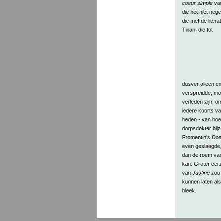
coeur simple
van
die het niet neg
die met de liter
Tinan, die tot
dusver alleen eni
verspreidde, moe
verleden zijn, 
iedere koorts v
heden - van hoe 
dorpsdokter bijz
Fromentin's
Dom
even geslaagde, s
dan de roem van 
kan. Groter eerz
van
Justine
zou 
kunnen laten als
bleek.