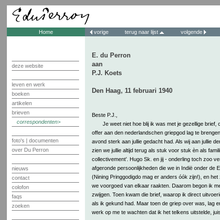
Home
vorige
terug naar lijst
volgende
E. du Perron
aan
deze website
P.J. Koets
leven en werk
Den Haag, 11 februari 1940
boeken
artikelen
brieven
Beste P.J.,
correspondenten
Je weet niet hoe blij ik was met je gezellige brief, 
offer aan den nederlandschen griepgod lag te brengen, 
foto's | documenten
avond sterk aan jullie gedacht had. Als wij aan jullie de
over Du Perron
zien we jullie altijd terug als stuk voor stuk èn als famil
collectivement’. Hugo Sk. en jij - onderling toch zoo ve
afgeronde persoonlijkheden die we in Indië onder de
nieuws
(Nining Pringgodigdo mag er anders óók zijn!), en het z
contact
we voorgoed van elkaar raakten. Daarom begon ik me
colofon
zwijgen. Toen kwam die brief, waarop ik direct uitvo
faqs
als ik gekund had. Maar toen de griep over was, lag 
zoeken
werk op me te wachten dat ik het telkens uitstelde, jui