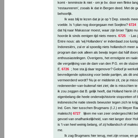
komt - tenminste ik niet - om je bv. door een flinke lan
‘restaureeren’, zooals ik dat in Bergen deed. Met de 
behoorlijk.
Ik was blij te lezen dat je je op 't Dep. steeds me
voelde. Is 't plan nog doorgegaan met Soejitno?
6724
dat hij naar Makassar moest, waar zijn broer Tjipto nu
hoorde ik sinds eenigen tijd niets meers.
6725
- Las 
Entre nous: als ‘wij Hollanders’ er inderdaad zoo lust
Indonesiërs, zal er al spoedig niets hollandsch meer aa
program dan ook alleen als bewijs tegen dat hàlf door
enthousiastelingen. Overigens, het ernstigste en raakste
die vergelijking van de dam van den P.G. en de sluizen
E.
6726
; hoe sta jij daar tegenover? Geloof je werkeli
bevredigende oplossing voor beide partijen, als dit on
vermeerderd wordt? Nu je er middenin zit, zie je miss
redeneerder-van-buitenaf niet ziet; die is misschien t
ik zou zeggen dat B. gelijk heeft, dat Holland hierin òf 
eigenbelang die heele onderwijshistorie stopzetten o
indonesische natie steeds bewuster tegen zich te krijge
Ind. Gen. hier tusschen Brugmans (I.J.) en Meyer Ra
maleisch)
6727
lijken me van zeer ondergeschikt be
gevoel van onafhankelijkheid, van niet langer door Hol
is 't van heel weinig belang, of zij hollandsch of maleisch
me.
Ik zag Brugmans hier terug, met zijn vrouw, en 