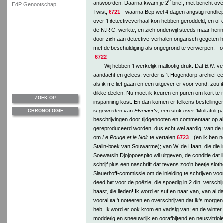
e
antwoorden. Daarna kwam je 2
brief, met bericht ove
EdP Genootschap
Twist,
6721
waarna Bep wel 4 dagen angstig rondliep
over 't detectiveverhaal kon hebben geroddeld, en of 
de N.R.C. werkte, en zich onderwijl steeds maar herin
door zich aan detective-verhalen ongansch gegeten ha
met de beschuldiging als ongegrond te verwerpen, - of
6722
Wij hebben 't werkelijk mallootig druk. Dat
B.N.
ver
aandacht en gelees; verder is 't Hogendorp-archief een
als ik me liet gaan en een uitgever er voor vond, zou ik
dikke deelen. Nu moet ik keuren en puren om kort te m
ZOEK OP
inspanning kost. En dan komen er telkens bestellingen.
is geworden van
Elsevier's
, een stuk over ‘Multatuli pa
CHRONOLOGIE
beschrijvingen door tijdgenooten en commentaar op al zi
gereproduceerd worden, dus echt wel aardig; van de ui
om
Le Rouge et le Noir
te vertalen
6723
(en ik ben no
Stalin-boek van Souwarme); van W. de Haan, die die
Soewarsih Djojopoespito wil uitgeven, de conditie dat
schrijf plus een naschrift dat tevens zoo'n beetje slotho
Slauerhoff-commissie om de inleiding te schrijven voor
deed het voor de poëzie, die spoedig in 2 dln. verschi
haast, die lieden! Ik word er suf en naar van, van al 
vooral na 't noteeren en overschrijven dat ik's morgen
heb. Ik word er ook krom en vadsig van; en de winter i
modderig en sneeuwrijk en oorafbijtend en neusvitriolee