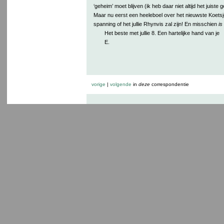
‘geheim’ moet blijven (ik heb daar niet altijd het juiste 
Maar nu eerst een heeleboel over het nieuwste Koetsj
spanning of het jullie Rhynvis zal zijn! En misschien
is
Het beste met jullie 8. Een hartelijke hand van je
E.
vorige
|
volgende
in
deze
correspondentie