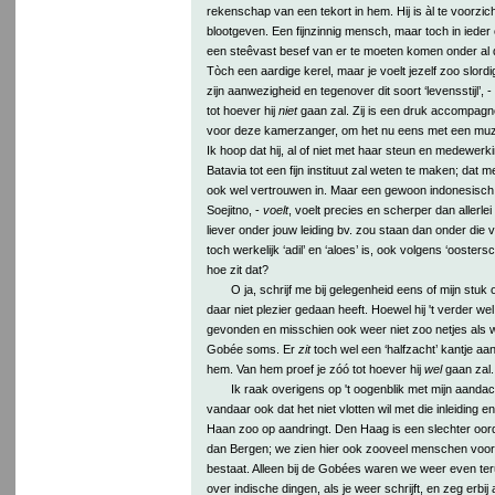
rekenschap van een tekort in hem. Hij is àl te voorzichti
blootgeven. Een fijnzinnig mensch, maar toch in iede
een steêvast besef van er te moeten komen onder al d
Tòch een aardige kerel, maar je voelt jezelf zoo slordi
zijn aanwezigheid en tegenover dit soort ‘levensstijl’, - 
tot hoever hij
niet
gaan zal. Zij is een druk accompagn
voor deze kamerzanger, om het nu eens met een muzik
Ik hoop dat hij, al of niet met haar steun en medewerking
Batavia tot een fijn instituut zal weten te maken; dat 
ook wel vertrouwen in. Maar een gewoon indonesisch s
Soejitno, -
voelt
, voelt precies en scherper dan allerlei
liever onder jouw leiding bv. zou staan dan onder die
toch werkelijk ‘adil’ en ‘aloes’ is, ook volgens ‘oosters
hoe zit dat?
O ja, schrijf me bij gelegenheid eens of mijn stuk
daar niet plezier gedaan heeft. Hoewel hij 't verder wel
gevonden en misschien ook weer niet zoo netjes als w
Gobée soms. Er
zit
toch wel een ‘halfzacht’ kantje aan
hem. Van hem proef je zóó tot hoever hij
wel
gaan zal.
Ik raak overigens op 't oogenblik met mijn aandach
vandaar ook dat het niet vlotten wil met die inleiding
Haan zoo op aandringt. Den Haag is een slechter oord
dan Bergen; we zien hier ook zooveel menschen voor 
bestaat. Alleen bij de Gobées waren we weer even ter
over indische dingen, als je weer schrijft, en zeg erbij a