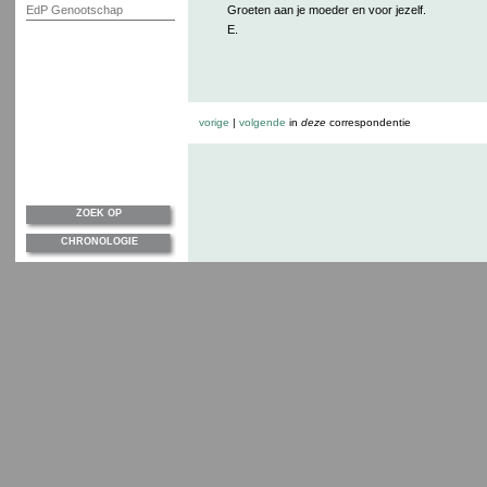
EdP Genootschap
Groeten aan je moeder en voor jezelf.
E.
vorige
|
volgende
in
deze
correspondentie
ZOEK OP
CHRONOLOGIE