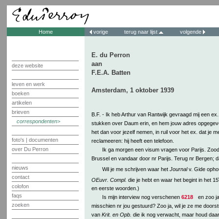
Home
vorige
terug naar lijst
volgende
E. du Perron
aan
deze website
F.E.A. Batten
leven en werk
Amsterdam, 1 oktober 1939
boeken
artikelen
brieven
B.F. - Ik heb Arthur van Rantwijk gevraagd mij een ex
correspondenten
stukken over Daum erin, en hem jouw adres opgegeven.
het dan voor jezelf nemen, in ruil voor het ex. dat je
foto's | documenten
reclameeren: hij heeft een telefoon.
over Du Perron
Ik ga morgen een visum vragen voor Parijs. Zoodra
Brussel en vandaar door nr Parijs. Terug nr Bergen; 
nieuws
Wil je me schrijven waar het
Journal
v. Gide ophou
contact
OEuvr. Compl.
die je hebt en waar het begint in het 15
colofon
en eerste woorden.)
faqs
Is mijn interview nog verschenen
6218
en zoo ja
zoeken
misschien nr jou gestuurd? Zoo ja, wil je ze me door
van
Krit. en Opb.
die ik nog verwacht, maar houd daar 1