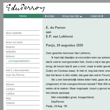
Home
vorige
terug naar lijst
volgende
E. du Perron
aan
deze website
E.P. van Lokhorst
leven en werk
Parijs, 24 augustus 1935
boeken
artikelen
Zeer geachte mevrouw Van Lokhorst,
brieven
Ik had mijn blaadjes al verzonden toen uw antwo
correspondenten
dat ik veel te veel gezonden heb. Zend u mij in dat gev
terug; de keuze laat ik aan u over; maar in ieder geval
foto's | documenten
Guitry en Cocteau staan. Ik heb nl. nog wat meer ove
over Du Perron
doe het liever in één notitie; dat gaat dan wel in
Forum
Als u een betrekkelijk kleine letter hebt, gaan de
(ongeveer) in het voorgeschreven bestek? Wat 350 woo
nieuws
weten uit te maken. Maar nogmaals: stuurt u gerust ter
contact
het minste aanstaat.
colofon
Met vriendelijke groet, hoogachtend,
faqs
EduPerron
zoeken
Parijs, 24 Aug. '35.