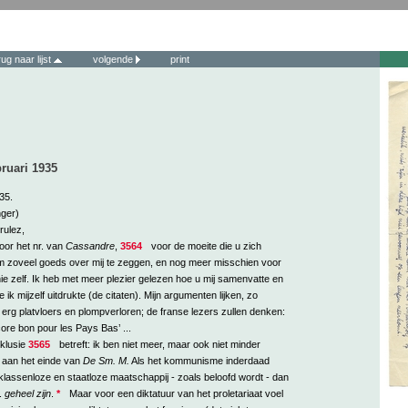
rug naar lijst
volgende
print
bruari 1935
'35.
nger)
ulez,
oor het nr. van
Cassandre
,
3564
voor de moeite die u zich
 zoveel goeds over mij te zeggen, en nog meer misschien voor
e zelf. Ik heb met meer plezier gelezen hoe u mij samenvatte en
ik mijzelf uitdrukte (de citaten). Mijn argumenten lijken, zo
erg platvloers en plompverloren; de franse lezers zullen denken:
core bon pour les Pays Bas’ ...
klusie
3565
betreft: ik ben niet meer, maar ook niet minder
 aan het einde van
De Sm. M.
Als het kommunisme inderdaad
klassenloze en staatloze maatschappij - zoals beloofd wordt - dan
.
geheel zijn
.
*
Maar voor een diktatuur van het proletariaat voel