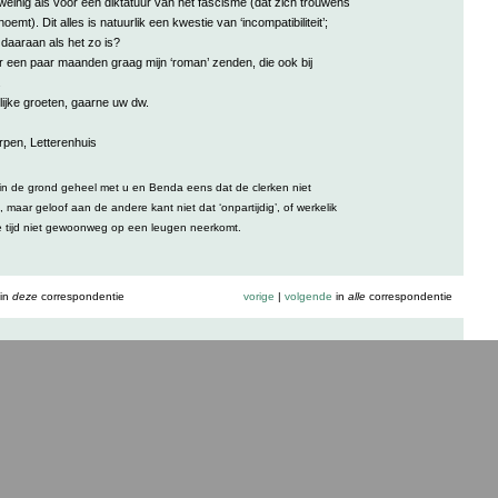
weinig als voor een diktatuur van het fascisme (dat zich trouwens
noemt). Dit alles is natuurlik een kwestie van ‘incompatibiliteit’;
daaraan als het zo is?
er een paar maanden graag mijn ‘roman’ zenden, die ook bij
.
lijke groeten, gaarne uw dw.
rpen, Letterenhuis
. in de grond geheel met u en Benda eens dat de clerken niet
maar geloof aan de andere kant niet dat ‘onpartijdig’, of werkelik
eze tijd niet gewoonweg op een leugen neerkomt.
in
deze
correspondentie
vorige
|
volgende
in
alle
correspondentie