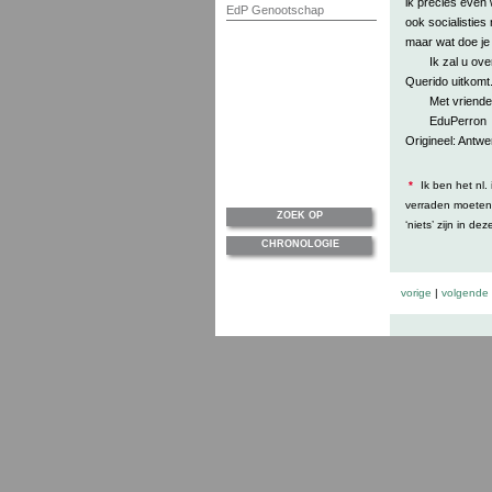
ik precies even 
EdP Genootschap
ook socialisties 
maar wat doe je 
Ik zal u ov
Querido uitkomt
Met vriende
EduPerron
Origineel: Antwe
*
Ik ben het nl
verraden moeten, 
ZOEK OP
‘niets’ zijn in d
CHRONOLOGIE
vorige
|
volgende