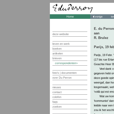
Home
vorige
te
E. du Perron
aan
deze website
R. Brulez
leven en werk
Parijs, 19 fe
boeken
artikelen
Parijs, 19 Febr. 
brieven
(17 bis rue Erla
correspondenten
Geachte Heer Br
Veel dank v
foto's | documenten
gegeven hebt om
over Du Perron
deze goede opini
weergaf, dan hoe 
losgemaakt, wel 
nieuws
‘voilà qui est en
contact
Wat uw kon
colofon
‘kommunist’ dan
faqs
leidde naar een 
zoeken
zou ik het wschl