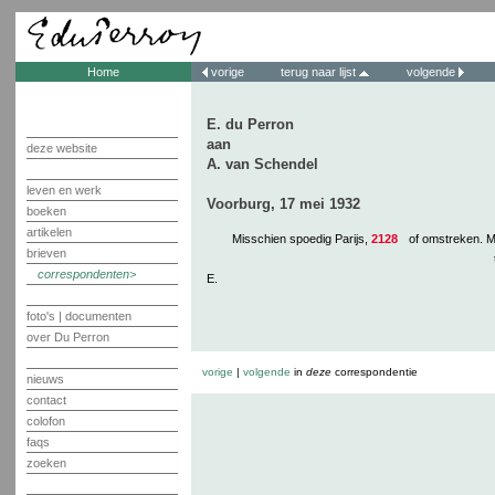
Home
vorige
terug naar lijst
volgende
E. du Perron
aan
deze website
A. van Schendel
leven en werk
Voorburg, 17 mei 1932
boeken
artikelen
Misschien spoedig Parijs,
2128
of omstreken. M
brieven
correspondenten
E.
foto's | documenten
over Du Perron
vorige
|
volgende
in
deze
correspondentie
nieuws
contact
colofon
faqs
zoeken