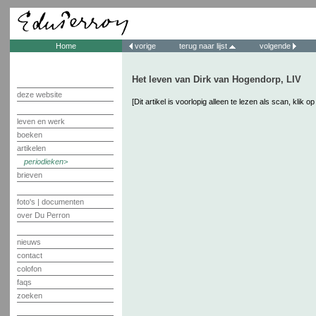
Home
vorige
terug naar lijst
volgende
Het leven van Dirk van Hogendorp, LIV
deze website
[Dit artikel is voorlopig alleen te lezen als scan, klik o
leven en werk
boeken
artikelen
periodieken
brieven
foto's | documenten
over Du Perron
nieuws
contact
colofon
faqs
zoeken