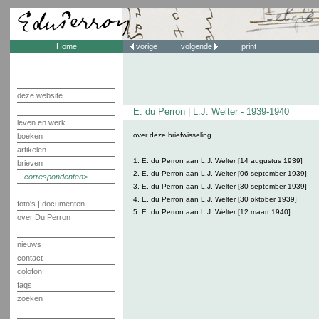
Home
vorige
volgende
print
deze website
E. du Perron | L.J. Welter - 1939-1940
leven en werk
over deze briefwisseling
boeken
artikelen
1. E. du Perron aan L.J. Welter [14 augustus 1939]
brieven
2. E. du Perron aan L.J. Welter [06 september 1939]
correspondenten
3. E. du Perron aan L.J. Welter [30 september 1939]
4. E. du Perron aan L.J. Welter [30 oktober 1939]
foto's | documenten
5. E. du Perron aan L.J. Welter [12 maart 1940]
over Du Perron
nieuws
contact
colofon
faqs
zoeken