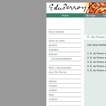
Home
vorige
vo
deze website
E. du Perron 
leven en werk
over deze briefwi
boeken
artikelen
1. E. du Perron 
brieven
2. E. du Perron 
correspondenten
3. E. du Perron 
4. E. du Perron 
foto's | documenten
5. E. du Perron 
over Du Perron
nieuws
contact
colofon
faqs
zoeken