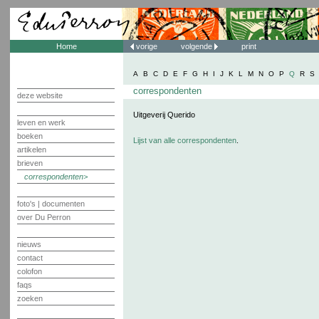
Home
vorige
volgende
print
A
B
C
D
E
F
G
H
I
J
K
L
M
N
O
P
Q
R
S
correspondenten
deze website
Uitgeverij Querido
leven en werk
boeken
Lijst van alle correspondenten
.
artikelen
brieven
correspondenten
foto's | documenten
over Du Perron
nieuws
contact
colofon
faqs
zoeken