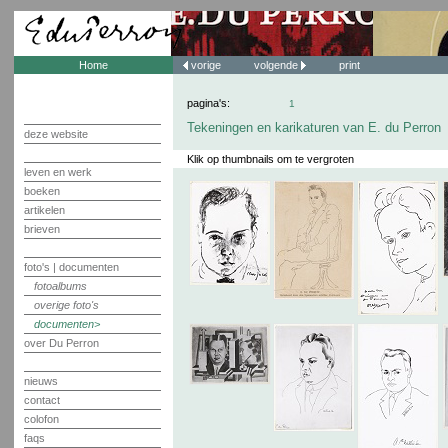
Home
vorige
volgende
print
pagina's:
1
Tekeningen en karikaturen van E. du Perron
deze website
Klik op thumbnails om te vergroten
leven en werk
boeken
artikelen
brieven
foto's | documenten
fotoalbums
overige foto's
documenten
over Du Perron
nieuws
contact
colofon
faqs