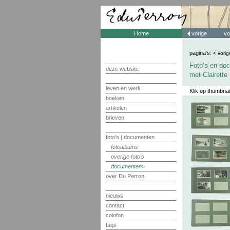
Home
vorige
vo
pagina's:
< vorig
Foto’s en doc
deze website
met Clairette
leven en werk
Klik op thumbnai
boeken
artikelen
brieven
foto's | documenten
fotoalbums
overige foto's
documenten
over Du Perron
nieuws
contact
colofon
faqs