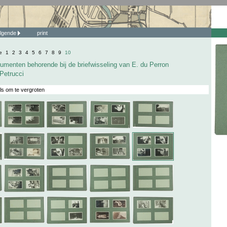
lgende
print
e
1
2
3
4
5
6
7
8
9
10
umenten behorende bij de briefwisseling van E. du Perron
 Petrucci
ls om te vergroten